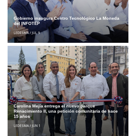
Gobierno inaugura Centro Tecnológico La Moneda
del INFOTEP
LEDESMA
/
JUL 9
Carolina Mejía entrega el nuevo parque
Renacimiento II, una petición comunitaria de hace
15 años
LEDESMA
/
JUN 1