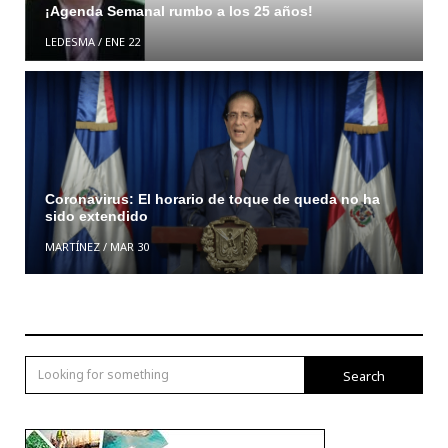
¡Agenda Semanal rumbo a los 25 años!
LEDESMA
/
ENE 22
Coronavirus: El horario de toque de queda no ha
sido extendido
MARTÍNEZ
/
MAR 30
Search