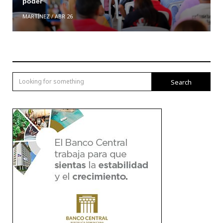
poder
MARTÍNEZ
/
ABR 26
Search