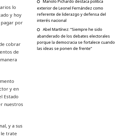
Manolo Pichardo destaca política
arios lo
exterior de Leonel Fernández como
referente de liderazgo y defensa del
cado y hoy
interés nacional
a pagar por
Abel Martínez: “Siempre he sido
abanderado de los debates electorales
porque la democracia se fortalece cuando
 de cobrar
las ideas se ponen de frente”
ientos de
e manera
momento
ctor y en
el Estado
r nuestros
al, y a sus
le trate