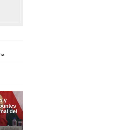
ra
uría
ia
o y
puntes
nal del