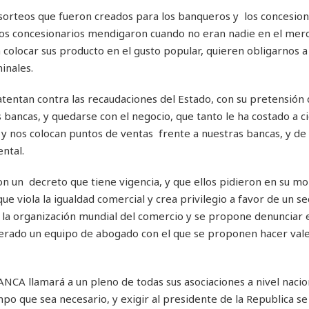
 sorteos que fueron creados para los banqueros y los concesion
 los concesionarios mendigaron cuando no eran nadie en el mer
 colocar sus producto en el gusto popular, quieren obligarnos 
inales.
 atentan contra las recaudaciones del Estado, con su pretensión
 bancas, y quedarse con el negocio, que tanto le ha costado a c
an y nos colocan puntos de ventas frente a nuestras bancas, y d
ntal.
con un decreto que tiene vigencia, y que ellos pidieron en su 
e viola la igualdad comercial y crea privilegio a favor de un se
a la organización mundial del comercio y se propone denunciar 
rado un equipo de abogado con el que se proponen hacer vale
NCA llamará a un pleno de todas sus asociaciones a nivel nacion
po que sea necesario, y exigir al presidente de la Republica se 