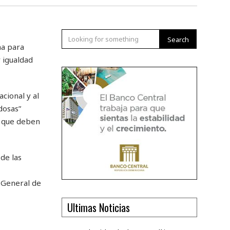
Search
ha para
r igualdad
cional y al
dosas”
s que deben
de las
 General de
Ultimas Noticias