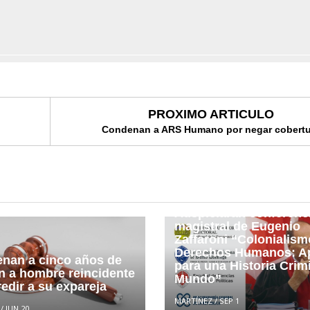
PROXIMO ARTICULO
Condenan a ARS Humano por negar cobertu
TSE, UASD y Procurad
Auspiciarán conferenc
magistral de Eugenio
Zaffaroni “Colonialism
Derechos Humanos: A
nan a cinco años de
para una Historia Crimi
ón a hombre reincidente
Mundo”
edir a su expareja
MARTÍNEZ
/
SEP 1
/
JUN 20