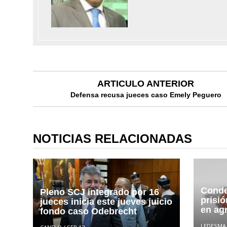
ARTICULO ANTERIOR
Defensa recusa jueces caso Emely Peguero
NOTICIAS RELACIONADAS
Conde
Pleno SCJ integrado por 16
prisi
jueces inicia este jueves juicio
en agr
fondo caso Odebrecht
LEDESMA