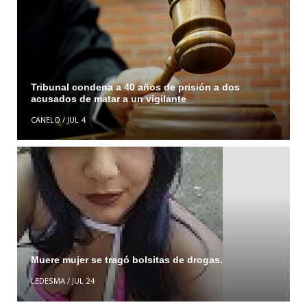
Tribunal condena a 40 años de prisión a dos
acusados de matar a un vigilante
CANELO
/
JUL 4
Muere mujer se tragó bolsitas de drogas.
LEDESMA
/
JUL 24