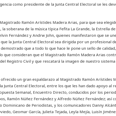
encia como presidente de la Junta Central Electoral se les devo
l Magistrado Ramón Arístides Madera Arias, para que sea elegi
 la soberana de la música típica Fefita La Grande, la Estrella de
Kelvin Fernández y Andrw John, quienes manifestaron que se une
que la Junta Central Electoral sea dirigida por un profesional de
a demostrado que a todo lo que hace le pone un sello de calidad,
r lo que consideran que el Magistrado Ramón Madera Arias contr
 del Registro Civil y que rescatará la imagen de nuestro sistema 
n ofrecido un gran espaldarazo al Magistrado Ramón Arístides 
 Junta Central Electoral, entre los que les han dado apoyo al r
opuesta Semanal, Encuentro Directo, conducidos por los period
pos, Ramón Núñez Fernández y Alfredo Núñez Fernández; así 
io Dominicano de Periodistas, y los comunicadores Danny Alcánt
viedo, Geomar García, Julieta Tejada, Leyla Mejía, Luisín Jiméne