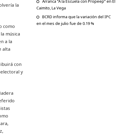
Arranca “A la Escuela con Propeep” en El
lvería la
Caimito, La Vega
BCRD informa que la variación del IPC
en el mes de julio fue de 0.19 %
do como
 la música
n a la
 alta
ibuirá con
electoral y
Madera
eferido
istas
como
ara,
z,