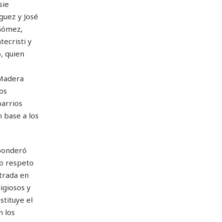
sie
guez y José
 Gómez,
ecristi y
, quien
 Madera
os
barrios
 base a los
 ponderó
no respeto
strada en
igiosos y
stituye el
n los