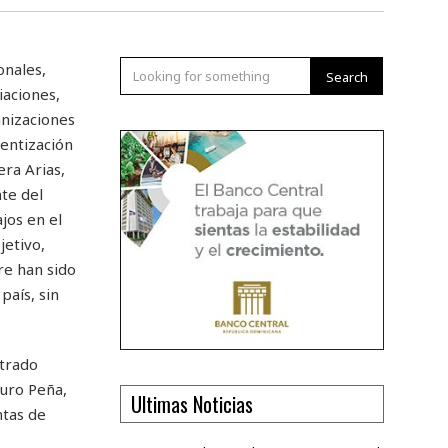
onales,
Search
iaciones,
anizaciones
ientización
era Arias,
te del
jos en el
jetivo,
re han sido
país, sin
strado
turo Peña,
Ultimas Noticias
ntas de