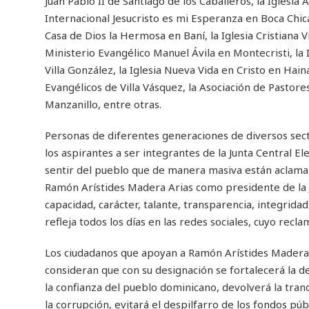
Juan Pablo II de Santiago de los Caballeros, la Iglesi
Internacional Jesucristo es mi Esperanza en Boca Chica,
Casa de Dios la Hermosa en Baní, la Iglesia Cristiana V
Ministerio Evangélico Manuel Ávila en Montecristi, la 
Villa González, la Iglesia Nueva Vida en Cristo en Hain
Evangélicos de Villa Vásquez, la Asociación de Pastore
Manzanillo, entre otras.
Personas de diferentes generaciones de diversos sect
los aspirantes a ser integrantes de la Junta Central El
sentir del pueblo que de manera masiva están aclaman
Ramón Arístides Madera Arias como presidente de la J
capacidad, carácter, talante, transparencia, integridad
refleja todos los días en las redes sociales, cuyo recl
Los ciudadanos que apoyan a Ramón Arístides Madera A
consideran que con su designación se fortalecerá la de
la confianza del pueblo dominicano, devolverá la tranqu
la corrupción, evitará el despilfarro de los fondos púb