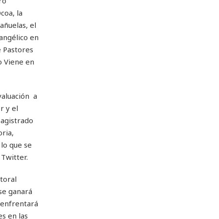
ro
coa, la
añuelas, el
vangélico en
e Pastores
o Viene en
valuación a
r y el
Magistrado
ria,
 lo que se
 Twitter.
toral
 se ganará
, enfrentará
es en las