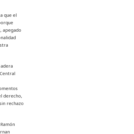
a que el
 porque
al, apegado
onalidad
stra
Madera
 Central
 momentos
el derecho,
 sin rechazo
. Ramón
ornan