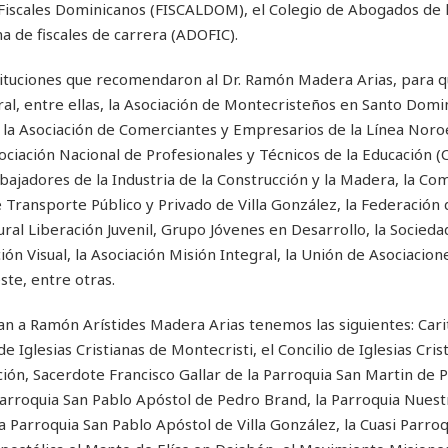
e Fiscales Dominicanos (FISCALDOM), el Colegio de Abogados de 
 de fiscales de carrera (ADOFIC).
tituciones que recomendaron al Dr. Ramón Madera Arias, para q
al, entre ellas, la Asociación de Montecristeños en Santo Domin
la Asociación de Comerciantes y Empresarios de la Línea Noroe
ciación Nacional de Profesionales y Técnicos de la Educación (
bajadores de la Industria de la Construcción y la Madera, la Com
ransporte Público y Privado de Villa González, la Federación 
ral Liberación Juvenil, Grupo Jóvenes en Desarrollo, la Socieda
n Visual, la Asociación Misión Integral, la Unión de Asociacion
ste, entre otras.
oyan a Ramón Arístides Madera Arias tenemos las siguientes: Cari
Iglesias Cristianas de Montecristi, el Concilio de Iglesias Cris
ón, Sacerdote Francisco Gallar de la Parroquia San Martin de P
arroquia San Pablo Apóstol de Pedro Brand, la Parroquia Nuest
la Parroquia San Pablo Apóstol de Villa González, la Cuasi Parro