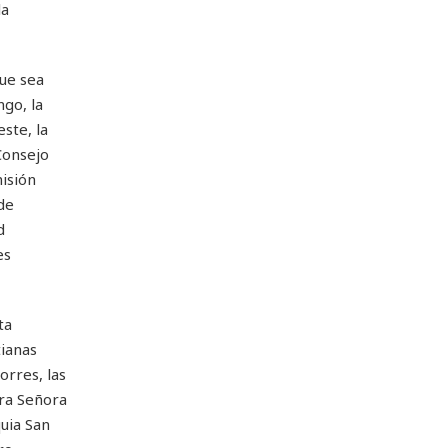
la
ue sea
go, la
ste, la
Consejo
isión
de
d
es
ta
tianas
orres, las
ra Señora
quia San