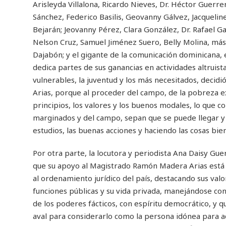
Arisleyda Villalona, Ricardo Nieves, Dr. Héctor Guer
Sánchez, Federico Basilis, Geovanny Gálvez, Jacqueli
Bejarán; Jeovanny Pérez, Clara González, Dr. Rafael
Nelson Cruz, Samuel Jiménez Suero, Belly Molina, más
Dajabón; y el gigante de la comunicación dominicana,
dedica partes de sus ganancias en actividades altruista
vulnerables, la juventud y los más necesitados, decid
Arias, porque al proceder del campo, de la pobreza ext
principios, los valores y los buenos modales, lo que c
marginados y del campo, sepan que se puede llegar y tr
estudios, las buenas acciones y haciendo las cosas bie
Por otra parte, la locutora y periodista Ana Daisy Gu
que su apoyo al Magistrado Ramón Madera Arias está 
al ordenamiento jurídico del país, destacando sus val
funciones públicas y su vida privada, manejándose con
de los poderes fácticos, con espíritu democrático, y qu
aval para considerarlo como la persona idónea para ade