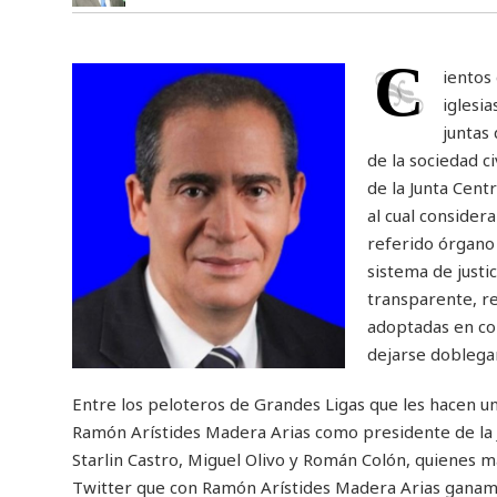
C
ientos
iglesia
juntas
de la sociedad c
de la Junta Cent
al cual consider
referido órgano 
sistema de justi
transparente, r
adoptadas en con
dejarse doblegar 
Entre los peloteros de Grandes Ligas que les hacen u
Ramón Arístides Madera Arias como presidente de la J
Starlin Castro, Miguel Olivo y Román Colón, quienes m
Twitter que con Ramón Arístides Madera Arias ganam