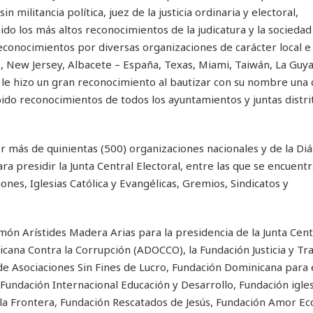
 militancia política, juez de la justicia ordinaria y electoral,
do los más altos reconocimientos de la judicatura y la sociedad
econocimientos por diversas organizaciones de carácter local e
k, New Jersey, Albacete – España, Texas, Miami, Taiwán, La Guy
e le hizo un gran reconocimiento al bautizar con su nombre una 
bido reconocimientos de todos los ayuntamientos y juntas distrit
r más de quinientas (500) organizaciones nacionales y de la Di
 presidir la Junta Central Electoral, entre las que se encuent
ones, Iglesias Católica y Evangélicas, Gremios, Sindicatos y
món Arístides Madera Arias para la presidencia de la Junta Cent
nicana Contra la Corrupción (ADOCCO), la Fundación Justicia y T
de Asociaciones Sin Fines de Lucro, Fundación Dominicana para 
Fundación Internacional Educación y Desarrollo, Fundación igles
 la Frontera, Fundación Rescatados de Jesús, Fundación Amor Ec