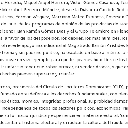
rero Heredia, Miguel Angel Herrera, Víctor Gómez Casanova, Tes
ne Morrobel, Federico Méndez, desde la Diáspora Cándido Rodrí
 Gautreax, Yorman Vásquez, Marciano Mateo Espinosa, Emerson
 del 80% de los programas de opinión de las provincias de Mont
 el señor Juan Ramón Gómez Díaz y el Grupo Telemicro en Pleno
s, a favor de los desposeídos, los débiles, los más humildes, los
ió ofrecerle apoyo incondicional al Magistrado Ramón Arístides
rema y sin padrino político, ha escalado en base al mérito, a l
onstituye un vivo ejemplo para que los jóvenes humildes de los 
iunfar sin tener que robar, atracar, ni vender drogas, y que en
n hechas pueden superarse y triunfar.
errero, presidenta del Círculo de Locutores Dominicanos (CLD),
fundado en su defensa a los derechos fundamentales, con ple
ores éticos, morales, integridad profesional, su probidad demo
 independencia de todos los sectores políticos, económicos, rel
e su formación jurídica y experiencia en materia electoral, “con
centar el sistema electoral y erradicar la cultura del fraude e