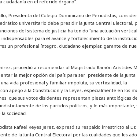
a ciudadanía en el referido órgano”.
llo, Presidenta del Colegio Dominicano de Periodistas, consider
drático universitario debe presidir la Junta Central Electoral,
unciones del sistema de justicia ha tenido “una actuación vertic
 indispensables para el avance y fortalecimiento de la instituci
s un profesional íntegro, ciudadano ejemplar, garante de nue
mírez, procedió a recomendar al Magistrado Ramón Arístides 
entar la mejor opción del país para ser presidente de la Junta
na vida profesional y familiar impoluta, su verticalidad, la
 con apego a la Constitución y la Leyes, especialmente en los
iones, que sus votos disidentes representan piezas antológicas d
indistintamente de los partidos políticos, y lo más importante,
 la sociedad.
ista Rafael Reyes Jerez, expresó su respaldo irrestricto al Dr
nte de la Junta Central Electoral por las cualidades que les ad