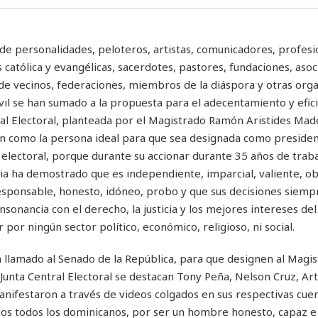
 de personalidades, peloteros, artistas, comunicadores, profesi
s católica y evangélicas, sacerdotes, pastores, fundaciones, asoc
 de vecinos, federaciones, miembros de la diáspora y otras org
ivil se han sumado a la propuesta para el adecentamiento y efic
ral Electoral, planteada por el Magistrado Ramón Aristides Mad
an como la persona ideal para que sea designada como presiden
electoral, porque durante su accionar durante 35 años de traba
cia ha demostrado que es independiente, imparcial, valiente, ob
esponsable, honesto, idóneo, probo y que sus decisiones siemp
sonancia con el derecho, la justicia y los mejores intereses del 
por ningún sector político, económico, religioso, ni social.
n llamado al Senado de la República, para que designen al Magi
unta Central Electoral se destacan Tony Peña, Nelson Cruz, Ar
anifestaron a través de videos colgados en sus respectivas cue
os todos los dominicanos, por ser un hombre honesto, capaz e