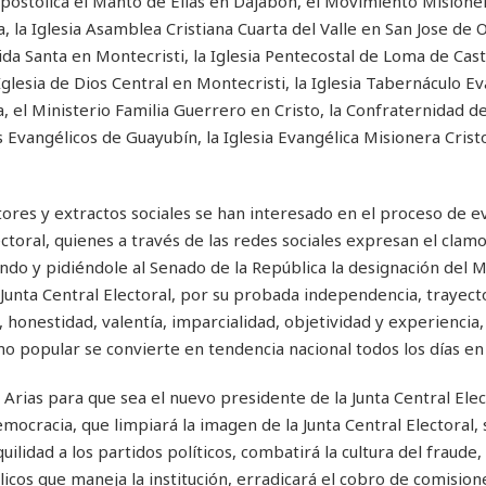
a Apostólica el Manto de Elías en Dajabón, el Movimiento Misione
 la Iglesia Asamblea Cristiana Cuarta del Valle en San Jose de O
ida Santa en Montecristi, la Iglesia Pentecostal de Loma de Cast
Iglesia de Dios Central en Montecristi, la Iglesia Tabernáculo E
a, el Ministerio Familia Guerrero en Cristo, la Confraternidad d
s Evangélicos de Guayubín, la Iglesia Evangélica Misionera Crist
ores y extractos sociales se han interesado en el proceso de e
ectoral, quienes a través de las redes sociales expresan el clamo
do y pidiéndole al Senado de la República la designación del 
unta Central Electoral, por su probada independencia, trayecto
, honestidad, valentía, imparcialidad, objetividad y experiencia,
amo popular se convierte en tendencia nacional todos los días en
rias para que sea el nuevo presidente de la Junta Central Elec
mocracia, que limpiará la imagen de la Junta Central Electoral,
ilidad a los partidos políticos, combatirá la cultura del fraude
licos que maneja la institución, erradicará el cobro de comision