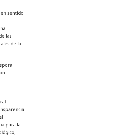
 en sentido
ana
de las
ales de la
áspora
ran
ral
ransparencia
el
ia para la
ológico,