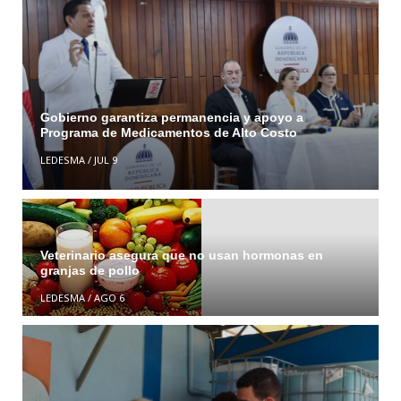
Gobierno garantiza permanencia y apoyo a
Programa de Medicamentos de Alto Costo
LEDESMA
/
JUL 9
Veterinario asegura que no usan hormonas en
granjas de pollo
LEDESMA
/
AGO 6