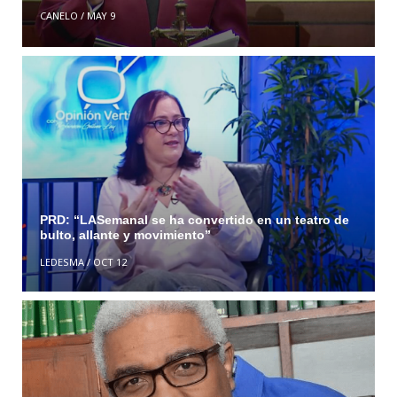
CANELO
/
MAY 9
PRD: “LASemanal se ha convertido en un teatro de
bulto, allante y movimiento”
LEDESMA
/
OCT 12