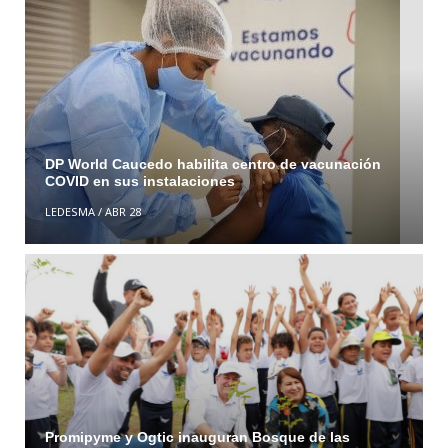
DP World Caucedo habilita centro de vacunación
COVID en sus instalaciones
LEDESMA
/
ABR 28
Promipyme y Ogtic inauguran Bosque de las