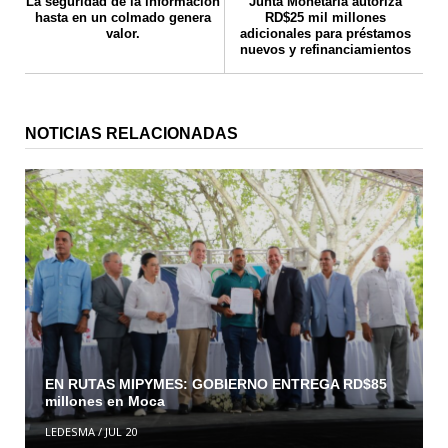
La seguridad de la información
Junta Monetaria autoriza
hasta en un colmado genera
RD$25 mil millones
valor.
adicionales para préstamos
nuevos y refinanciamientos
NOTICIAS RELACIONADAS
EN RUTAS MIPYMES: GOBIERNO ENTREGA RD$85
millones en Moca
LEDESMA
/
JUL 20