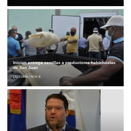
Inician entrega semillas a productores habichuelas
de San Juan
LEDESMA
/
NOV 8