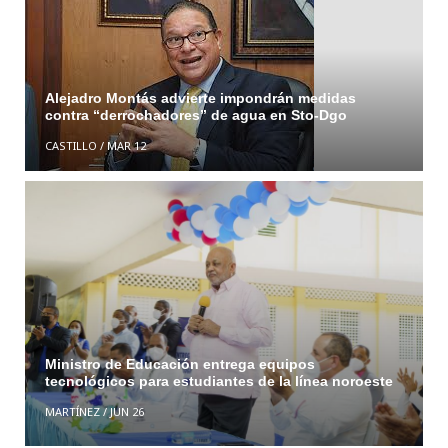
Alejadro Montás advierte impondrán medidas
contra “derrochadores” de agua en Sto-Dgo
CASTILLO
/
MAR 12
Ministro de Educación entrega equipos
tecnológicos para estudiantes de la línea noroeste
MARTÍNEZ
/
JUN 26