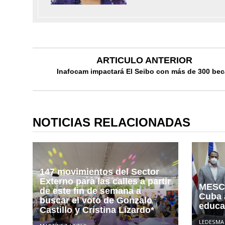
ARTICULO ANTERIOR
Inafocam impactará El Seibo con más de 300 be
NOTICIAS RELACIONADAS
147 movimientos del Sector
Externo para las calles a partir
MESCY
de este fin de semana a
Cuba 
buscar el voto de Gonzalo
educat
Castillo y Cristina Lizardo*
LEDESMA