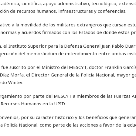
démica, científica, apoyo administrativo, tecnológico, extensi
ción de recursos humanos, infraestructuras y conferencias.
ativo a la movilidad de los militares extranjeros que cursan estu
e normas y acuerdos firmados con los Estados de donde éstos p
, el Instituto Superior para la Defensa General Juan Pablo Duar
 ejecución del memorándum de entendimiento entre ambas insti
fue suscrito por el Ministro del MESCYT, doctor Franklin García
Díaz Morfa, el Director General de la Policía Nacional, mayor g
rdo Winter.
orgamiento por parte del MESCYT a miembros de las Fuerzas A
e Recursos Humanos en la UPID.
onvenios, por su carácter histórico y los beneficios que genera
 Policía Nacional, como parte de las acciones a favor de la edu