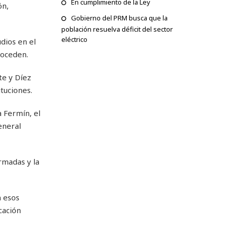
En cumplimiento de la Ley
ón,
Gobierno del PRM busca que la
población resuelva déficit del sector
eléctrico
dios en el
roceden.
te y Díez
tuciones.
 Fermín, el
eneral
rmadas y la
n esos
cación