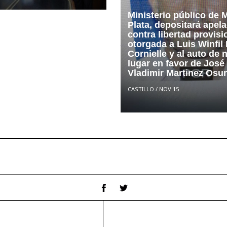
Ministerio público de 
Plata, depositará apel
contra libertad provisi
otorgada a Luis Winfil 
Cornielle y al auto de 
lugar en favor de José
Vladimir Martinez Osu
CASTILLO
/
NOV 15