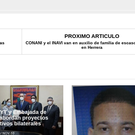
PROXIMO ARTICULO
cas
CONANI y el INAVI van en auxilio de familia de escas
en Herrera
T y Embajada de
abordan proyectos
ivos bilaterales
/
NOV 10