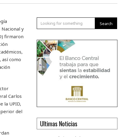
ogía
Search
 Nacional y
D) firmaron
ción
académicos,
a, así como
ación
ctor
ral Carlos
e la UPID,
uperior del
Ultimas Noticias
rdan