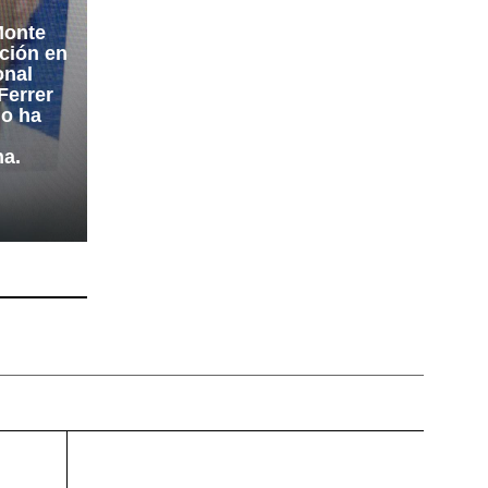
Monte
ación en
onal
Ferrer
no ha
na.